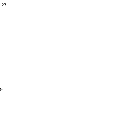
 23
м»