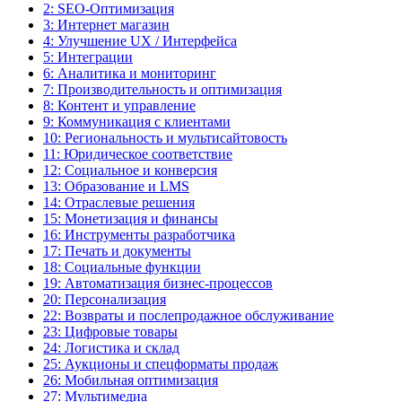
2: SEO-Оптимизация
3: Интернет магазин
4: Улучшение UX / Интерфейса
5: Интеграции
6: Аналитика и мониторинг
7: Производительность и оптимизация
8: Контент и управление
9: Коммуникация с клиентами
10: Региональность и мультисайтовость
11: Юридическое соответствие
12: Социальное и конверсия
13: Образование и LMS
14: Отраслевые решения
15: Монетизация и финансы
16: Инструменты разработчика
17: Печать и документы
18: Социальные функции
19: Автоматизация бизнес-процессов
20: Персонализация
22: Возвраты и послепродажное обслуживание
23: Цифровые товары
24: Логистика и склад
25: Аукционы и спецформаты продаж
26: Мобильная оптимизация
27: Мультимедиа