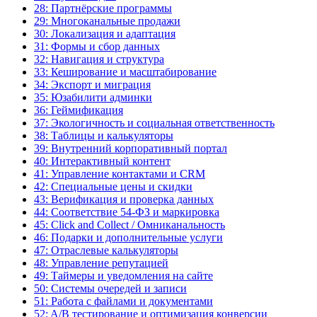
28: Партнёрские программы
29: Многоканальные продажи
30: Локализация и адаптация
31: Формы и сбор данных
32: Навигация и структура
33: Кеширование и масштабирование
34: Экспорт и миграция
35: Юзабилити админки
36: Геймификация
37: Экологичность и социальная ответственность
38: Таблицы и калькуляторы
39: Внутренний корпоративный портал
40: Интерактивный контент
41: Управление контактами и CRM
42: Специальные цены и скидки
43: Верификация и проверка данных
44: Соответствие 54-ФЗ и маркировка
45: Click and Collect / Омниканальность
46: Подарки и дополнительные услуги
47: Отраслевые калькуляторы
48: Управление репутацией
49: Таймеры и уведомления на сайте
50: Системы очередей и записи
51: Работа с файлами и документами
52: A/B тестирование и оптимизация конверсии