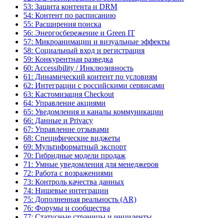
53: Защита контента и DRM
54: Контент по расписанию
55: Расширения поиска
56: Энергосбережение и Green IT
57: Микроанимации и визуальные эффекты
58: Социальный вход и регистрация
59: Конкурентная разведка
60: Accessibility / Инклюзивность
61: Динамический контент по условиям
62: Интеграции с российскими сервисами
63: Кастомизация Checkout
64: Управление акциями
65: Уведомления и каналы коммуникации
66: Данные и Privacy
67: Управление отзывами
68: Специфические виджеты
69: Мультиформатный экспорт
70: Гибридные модели продаж
71: Умные уведомления для менеджеров
72: Работа с возражениями
73: Контроль качества данных
74: Нишевые интеграции
75: Дополненная реальность (AR)
76: Форумы и сообщества
77: Статусные страницы и инциденты