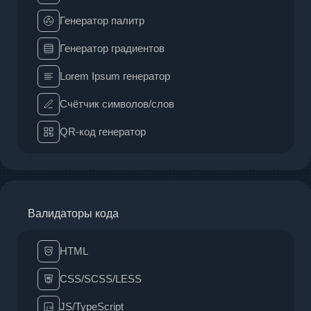
Генератор палитр
Генератор градиентов
Lorem Ipsum генератор
Счётчик символов/слов
QR-код генератор
Валидаторы кода
HTML
CSS/SCSS/LESS
JS/TypeScript