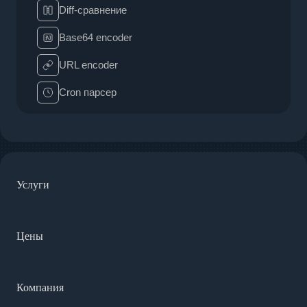
Diff-сравнение
Base64 encoder
URL encoder
Cron парсер
Услуги
Цены
Компания