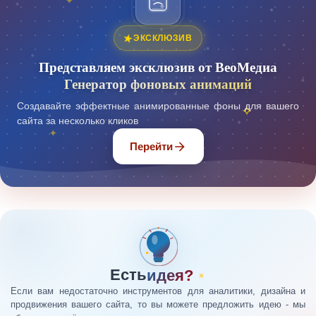
✦
✧
★
ЭКСКЛЮЗИВ
Представляем эксклюзив от ВеоМедиа
Генератор фоновых анимаций
Создавайте эффектные анимированные фоны для вашего
✧
сайта за несколько кликов
✦
Перейти
Есть
идея?
✦
Если вам недостаточно инструментов для аналитики, дизайна и
продвижения вашего сайта, то вы можете предложить идею - мы