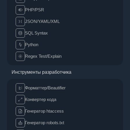
PHP/PSR
JSON/YAML/XML
SQL Syntax
Python
Regex Test/Explain
Инструменты разработчика
Форматтер/Beautifier
Конвертер кода
Генератор htaccess
Генератор robots.txt