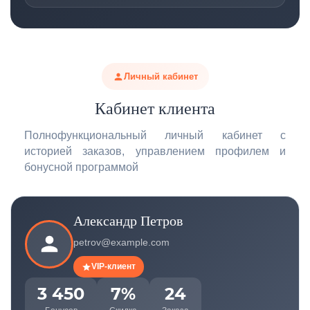
действительны 12 месяцев с момента начисления.
Воспользуйтесь фильтром по возрасту, породе и
особенностям питомца. Или обратитесь к нашему
ветеринару-диетологу для бесплатной консультации
через чат, Telegram или по телефону.
Личный кабинет
Кабинет клиента
Полнофункциональный личный кабинет с
историей заказов, управлением профилем и
бонусной программой
Александр Петров
petrov@example.com
VIP-клиент
3 450
7%
24