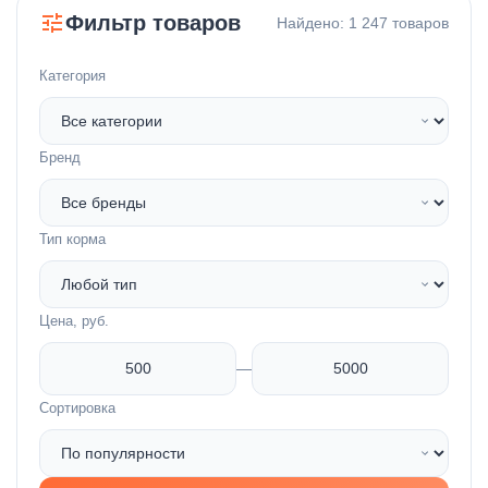
Фильтр товаров
Найдено: 1 247 товаров
О компании
Отслеживание доставки
Категория
Блог
Повторить заказ
Бренд
Контакты
Возврат товара
Тип корма
Поставщикам
Мой профиль
Цена, руб.
—
Мои питомцы
Сортировка
Избранное