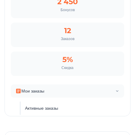
2 450
Бонусов
Каталог товаров
12
Заказов
Ветаптека
5%
Акции и скидки
Скидка
Бренды
Мои заказы
Доставка и оплата
Активные заказы
Магазины
История заказов