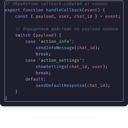
// Обработчик callback-событий от кнопок
                    ]

export
function
handleCallback
(
event
) {

                ]

const
 { 
payload
, 
user
, 
chat_id
 } = 
event
;

            }

        }

// Определяем действие по payload кнопки
    ]

switch
 (
payload
) {

};
case
'action_info'
:

sendInfoMessage
(
chat_id
);

break
;

case
'action_settings'
:

showSettings
(
chat_id
, 
user
);

break
;

default
:

sendDefaultResponse
(
chat_id
);

    }

}