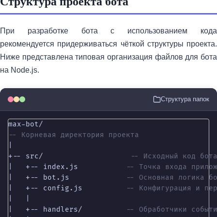
Структура проекта бота
При разработке бота с использованием кода
рекомендуется придерживаться чёткой структуры проекта.
Ниже представлена типовая организация файлов для бота
на Node.js.
Структура папок
max-bot/
-- Корневая директория проекта
|

+-- 
src/
-- Исходный код бот
|   +-- 
index.js
-- Точка входа прило
|   +-- 
bot.js
-- Основная логика б
|   +-- 
config.js
-- Конфигурация и пе
|   |

|   +-- 
handlers/
-- Обработчики событ