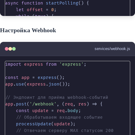
async
function
startPolling
() {

let
offset
 = 
0
;

while
 (
true
) {

const
updates
 = 
await
getUpdates
(
offset
)
Настройка Webhook
for
 (
const
update
of
updates
) {

processUpdate
(
update
);

offset
 = 
update
.
update_id
 + 
1
;

services/webhook.js
        }

    }

}
import
express
from
'express'
;

const
app
 = 
express
app
.
use
(
express
.
json
());

// Эндпоинт для приёма webhook-событий
app
.
post
(
'/webhook'
, (
req
, 
res
) => {

const
update
 = 
req
.
body
;

// Обрабатываем входящее событие
processUpdate
(
update
);

// Отвечаем серверу MAX статусом 200