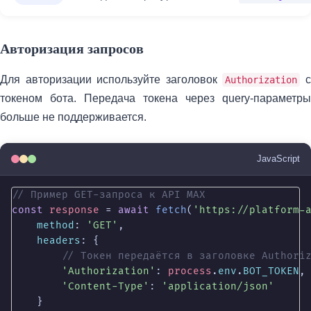
Авторизация запросов
Для авторизации используйте заголовок
Authorization
токеном бота. Передача токена через query-параметры
больше не поддерживается.
JavaScript
// Пример GET-запроса к API MAX
const
response
 = 
await
fetch
(
'https://platform-
method
: 
'GET'
,

headers
: {

// Токен передаётся в заголовке Authori
'Authorization'
: 
process
.
env
.
BOT_TOKEN
,

'Content-Type'
: 
'application/json'
    }
