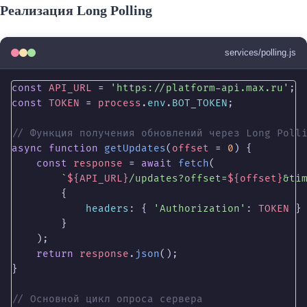
Реализация Long Polling
services/polling.js
const
API_URL
 = 
'https://platform-api.max.ru'
const
TOKEN
 = 
process
.
env
.
BOT_TOKEN
;

// Функция получения обновлений через Long Poll
async
function
getUpdates
(
offset
 = 
0
) {

const
response
 = 
await
fetch
(

`
${API_URL}
/updates?offset=
${offset}
&ti
        {

headers
: { 
'Authorization'
: 
TOKEN
 }

        }

    );

return
response
.
json
();

}

// Основной цикл опроса сервера