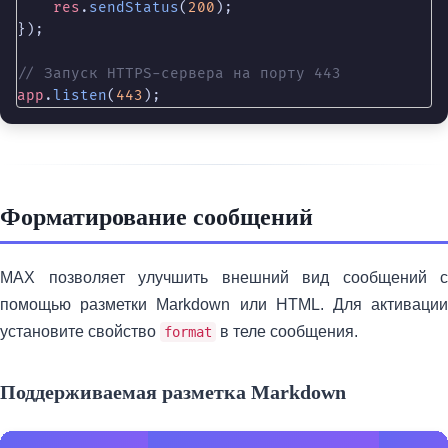
res
.
sendStatus
(
200
);

});

// Запуск HTTPS-сервера на порту 443
app
.
listen
(
443
);
Форматирование сообщений
MAX позволяет улучшить внешний вид сообщений с
помощью разметки Markdown или HTML. Для активации
установите свойство
в теле сообщения.
format
Поддерживаемая разметка Markdown