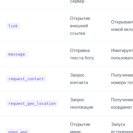
сервер
Открытие
Открывает
внешней
link
новой вкл
ссылки
Отправка
Имитирует
message
текста боту
пользоват
Запрос
Получени
request_contact
контакта
номера те
Запрос
Получени
request_geo_location
геолокации
координат
Открытие
Запуск
мини-
встроенно
open_app