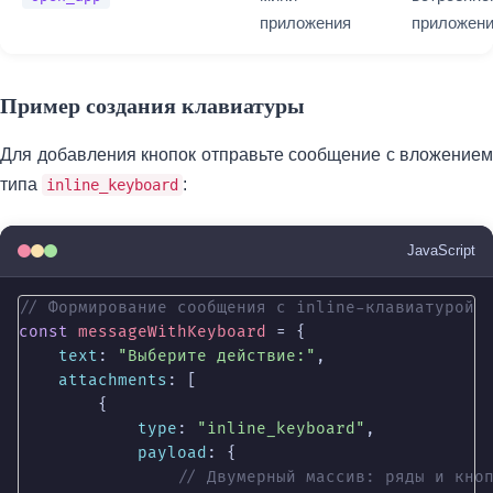
приложения
приложен
Пример создания клавиатуры
Для добавления кнопок отправьте сообщение с вложением
типа
:
inline_keyboard
JavaScript
// Формирование сообщения с inline-клавиатурой
const
messageWithKeyboard
 = {

text
: 
"Выберите действие:"
,

attachments
: [

        {

type
: 
"inline_keyboard"
,

payload
: {

// Двумерный массив: ряды и кно