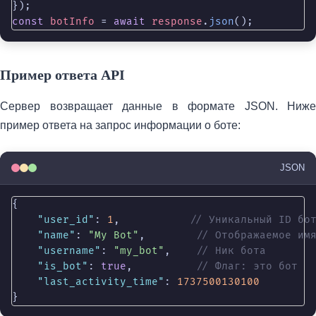
const
botInfo
 = 
await
response
.
json
();
Пример ответа API
Сервер возвращает данные в формате JSON. Ниже
пример ответа на запрос информации о боте:
JSON
{

"user_id"
: 
1
,           
// Уникальный ID бо
"name"
: 
"My Bot"
,        
// Отображаемое им
"username"
: 
"my_bot"
,    
// Ник бота
"is_bot"
: 
true
,          
// Флаг: это бот
"last_activity_time"
: 
1737500130100
}