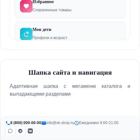
Избранное
Сохраненные товары
Мебель и интерьер
Товары для школы
Мои дети
Профили и возраст
Спорт и активный отдых
Бонусы
Товары для мам
Накопленные баллы
Шапка сайта и навигация
Электроника и гаджеты
Промокоды
Адаптивная шапка с мегаменю каталога и
Книги и развитие
выпадающими разделами
Скидки и купоны
Бренды
Подписки
Регулярные заказы
Акции и скидки
8 (800) 000-00-00
info@vk-shop.ru
Ежедневно 9:00-21:00
Подарочные наборы