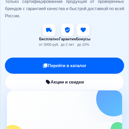
Только сертифицированная продукция от проверенных
Магазины и ПВЗ
Обращения и чат
брендов с гарантией качества и быстрой доставкой по всей
России.
О компании
Пригласить друга
Реферальная программа
Блог и статьи
Бесплатно
Гарантия
Бонусы
от 3000 руб.
до 2 лет
до 10%
Отзывы клиентов
Настройки
Параметры аккаунта
Перейти в каталог
Контакты
Списки желаний
Поставщикам
Акции и скидки
Для подарков и праздников
Вакансии