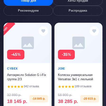
Товар дня
Хиты продаж
Рекомендуем
Распродажа
ТОП
-45%
-35%
CYBEX
JOIE
Автокресло Solution G i-Fix
Коляска универсальная
группа 2/3
Versatrax 3в1 с люлькой
342 отзыва
189 отзывов
32 990 р.
58 900 р.
-14 845 р.
-20 615 р.
18 145 р.
38 285 р.