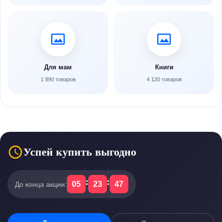
Для мам
Книги
1 890 товаров
4 120 товаров
Успей купить выгодно
:
:
05
23
47
До конца акции: