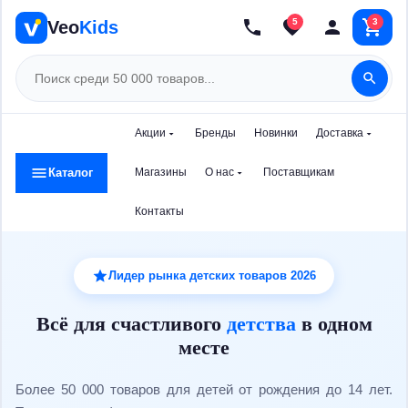
Адреса
5
3
Veo
Kids
Точки доставки
Новинки
Способы оплаты
Хиты продаж
Привязанные карты
Акции
Бренды
Новинки
Доставка
Услуги
Уведомления
Каталог
Магазины
О нас
Поставщикам
Подарочная упаковка
Настройки оповещений
Контакты
Сборка мебели
История просмотров
Недавно смотрели
Лидер рынка детских товаров 2026
Установка автокресел
Всё для счастливого
детства
в одном
Подписка на товары
Возвраты
месте
Заявки на возврат
Доставка и оплата
Более 50 000 товаров для детей от рождения до 14 лет.
Поддержка