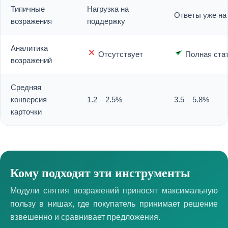
Типичные
Нагрузка на
Ответы уже на 
возражения
поддержку
Аналитика
Отсутствует
Полная стат
возражений
Средняя
конверсия
1.2 – 2.5%
3.5 – 5.8%
карточки
Кому подходят эти инструменты
Модули снятия возражений приносят максимальную
пользу в нишах, где покупатель принимает решение
взвешенно и сравнивает предложения.