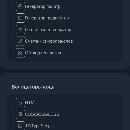
Генератор палитр
Генератор градиентов
Lorem Ipsum генератор
Счётчик символов/слов
QR-код генератор
Валидаторы кода
HTML
CSS/SCSS/LESS
JS/TypeScript