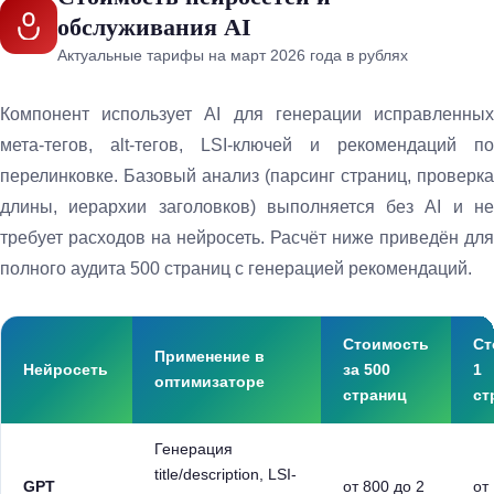
обслуживания AI
Актуальные тарифы на март 2026 года в рублях
Компонент использует AI для генерации исправленных
мета-тегов, alt-тегов, LSI-ключей и рекомендаций по
перелинковке. Базовый анализ (парсинг страниц, проверка
длины, иерархии заголовков) выполняется без AI и не
требует расходов на нейросеть. Расчёт ниже приведён для
полного аудита 500 страниц с генерацией рекомендаций.
Стоимость
Ст
Применение в
Нейросеть
за 500
1
оптимизаторе
страниц
ст
Генерация
title/description, LSI-
GPT
от 800 до 2
от