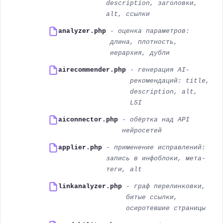
description, заголовки,
alt, ссылки
analyzer.php
- оценка параметров:
длина, плотность,
иерархия, дубли
airecommender.php
- генерация AI-
рекомендаций: title,
description, alt,
LSI
aiconnector.php
- обёртка над API
нейросетей
applier.php
- применение исправлений:
запись в инфоблоки, мета-
теги, alt
linkanalyzer.php
- граф перелинковки,
битые ссылки,
осиротевшие страницы