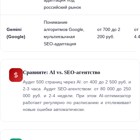
адаптация под
российский рынок
Понимание
Gemini
алгоритмов Google,
от 700 до 2
от
(Google)
мультиязычная
200 руб.
4.
SEO-адаптация
Сравните: AI vs. SEO-агентство
Аудит 500 страниц через AI: от 400 до 2 500 руб. и
2-3 часа. Аудит SEO-агентством: от 80 000 до 250
000 руб. и 2-4 недели. При этом AI-оптимизатор
работает регулярно по расписанию и отслеживает
новые ошибки автоматически.