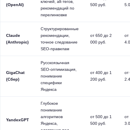
ключей, alt-тегов,
(OpenAI)
500 руб.
5.
рекомендаций по
перелинковке
Структурированные
Claude
рекомендации,
от 650 до 2
от
(Anthropic)
точное следование
000 руб.
4.
SEO-правилам
Русскоязычная
SEO-оптимизация,
GigaChat
от 400 до 1
от
понимание
(Сбер)
200 руб.
2.
специфики
Яндекса
Глубокое
понимание
алгоритмов
от 500 до 1
от
YandexGPT
Яндекса,
500 руб.
3.