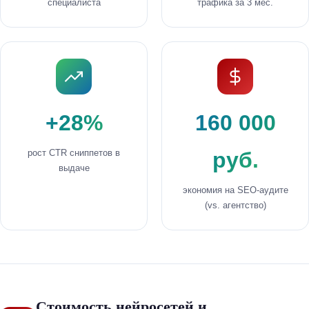
специалиста
трафика за 3 мес.
+28%
160 000
рост CTR сниппетов в
руб.
выдаче
экономия на SEO-аудите
(vs. агентство)
Стоимость нейросетей и