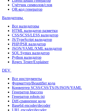
Lorem Ipsum генератор
Счётчик символов/слов
QR-код генератор
Валидаторы
Все валидаторы
HTML валидатор разметки
CSS/SCSS/LESS валидатор
JS/TypeScript валидатор
PHP/PSR валидатор
JSON/YAML/XML валидатор
SQL Syntax валидатор
Python валидатор
Regex Tester/Explainer
DEV
Все инструменты
Форматтер/Beautifier кода
Конвертер SCSS/CSS/TS/JS/JSON/YAML
Генератор htaccess
Генератор robots txt
Diff-сравнение кода
Base64 encoder/decoder
URL encoder/decoder