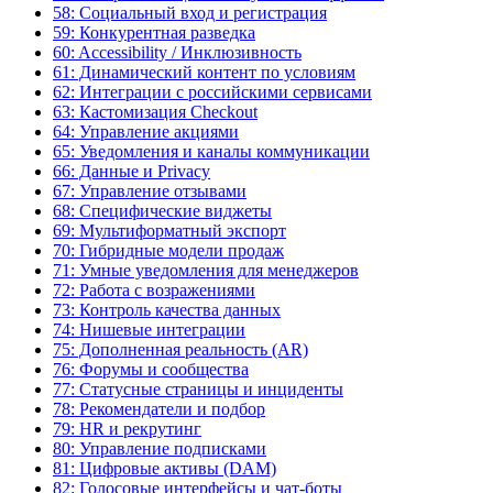
58: Социальный вход и регистрация
59: Конкурентная разведка
60: Accessibility / Инклюзивность
61: Динамический контент по условиям
62: Интеграции с российскими сервисами
63: Кастомизация Checkout
64: Управление акциями
65: Уведомления и каналы коммуникации
66: Данные и Privacy
67: Управление отзывами
68: Специфические виджеты
69: Мультиформатный экспорт
70: Гибридные модели продаж
71: Умные уведомления для менеджеров
72: Работа с возражениями
73: Контроль качества данных
74: Нишевые интеграции
75: Дополненная реальность (AR)
76: Форумы и сообщества
77: Статусные страницы и инциденты
78: Рекомендатели и подбор
79: HR и рекрутинг
80: Управление подписками
81: Цифровые активы (DAM)
82: Голосовые интерфейсы и чат-боты