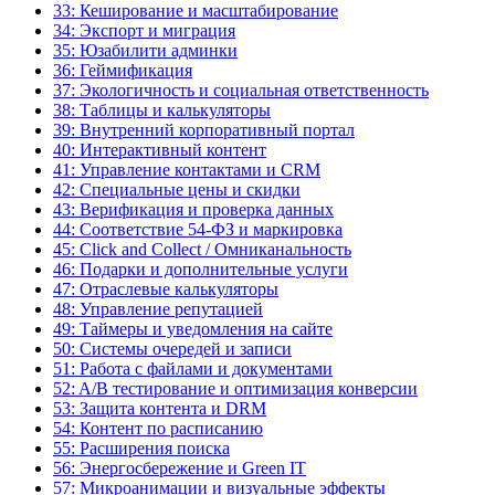
33: Кеширование и масштабирование
34: Экспорт и миграция
35: Юзабилити админки
36: Геймификация
37: Экологичность и социальная ответственность
38: Таблицы и калькуляторы
39: Внутренний корпоративный портал
40: Интерактивный контент
41: Управление контактами и CRM
42: Специальные цены и скидки
43: Верификация и проверка данных
44: Соответствие 54-ФЗ и маркировка
45: Click and Collect / Омниканальность
46: Подарки и дополнительные услуги
47: Отраслевые калькуляторы
48: Управление репутацией
49: Таймеры и уведомления на сайте
50: Системы очередей и записи
51: Работа с файлами и документами
52: A/B тестирование и оптимизация конверсии
53: Защита контента и DRM
54: Контент по расписанию
55: Расширения поиска
56: Энергосбережение и Green IT
57: Микроанимации и визуальные эффекты