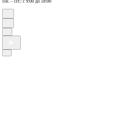
Пн. – Пт.: с 9:00 до 18:00