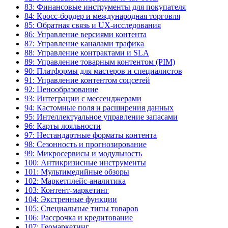
83: Финансовые инструменты для покупателя
84: Кросс-бордер и международная торговля
85: Обратная связь и UX-исследования
86: Управление версиями контента
87: Управление каналами трафика
88: Управление контрактами и SLA
89: Управление товарным контентом (PIM)
90: Платформы для мастеров и специалистов
91: Управление контентом соцсетей
92: Ценообразование
93: Интеграции с мессенджерами
94: Кастомные поля и расширения данных
95: Интеллектуальное управление запасами
96: Карты лояльности
97: Нестандартные форматы контента
98: Сезонность и прогнозирование
99: Микросервисы и модульность
100: Антикризисные инструменты
101: Мультимедийные обзоры
102: Маркетплейс-аналитика
103: Контент-маркетинг
104: Экстренные функции
105: Специальные типы товаров
106: Рассрочка и кредитование
107: Геомаркетинг