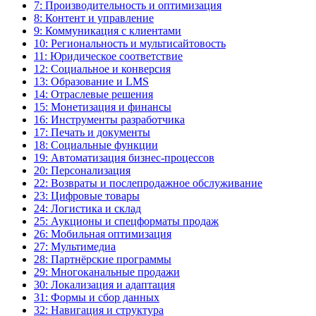
7: Производительность и оптимизация
8: Контент и управление
9: Коммуникация с клиентами
10: Региональность и мультисайтовость
11: Юридическое соответствие
12: Социальное и конверсия
13: Образование и LMS
14: Отраслевые решения
15: Монетизация и финансы
16: Инструменты разработчика
17: Печать и документы
18: Социальные функции
19: Автоматизация бизнес-процессов
20: Персонализация
22: Возвраты и послепродажное обслуживание
23: Цифровые товары
24: Логистика и склад
25: Аукционы и спецформаты продаж
26: Мобильная оптимизация
27: Мультимедиа
28: Партнёрские программы
29: Многоканальные продажи
30: Локализация и адаптация
31: Формы и сбор данных
32: Навигация и структура