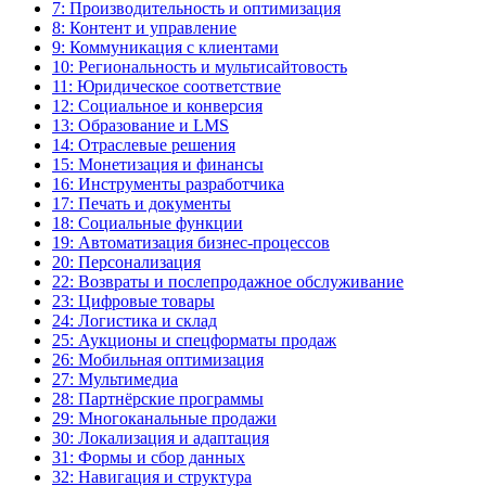
7: Производительность и оптимизация
8: Контент и управление
9: Коммуникация с клиентами
10: Региональность и мультисайтовость
11: Юридическое соответствие
12: Социальное и конверсия
13: Образование и LMS
14: Отраслевые решения
15: Монетизация и финансы
16: Инструменты разработчика
17: Печать и документы
18: Социальные функции
19: Автоматизация бизнес-процессов
20: Персонализация
22: Возвраты и послепродажное обслуживание
23: Цифровые товары
24: Логистика и склад
25: Аукционы и спецформаты продаж
26: Мобильная оптимизация
27: Мультимедиа
28: Партнёрские программы
29: Многоканальные продажи
30: Локализация и адаптация
31: Формы и сбор данных
32: Навигация и структура