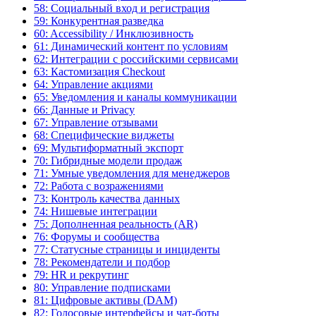
58: Социальный вход и регистрация
59: Конкурентная разведка
60: Accessibility / Инклюзивность
61: Динамический контент по условиям
62: Интеграции с российскими сервисами
63: Кастомизация Checkout
64: Управление акциями
65: Уведомления и каналы коммуникации
66: Данные и Privacy
67: Управление отзывами
68: Специфические виджеты
69: Мультиформатный экспорт
70: Гибридные модели продаж
71: Умные уведомления для менеджеров
72: Работа с возражениями
73: Контроль качества данных
74: Нишевые интеграции
75: Дополненная реальность (AR)
76: Форумы и сообщества
77: Статусные страницы и инциденты
78: Рекомендатели и подбор
79: HR и рекрутинг
80: Управление подписками
81: Цифровые активы (DAM)
82: Голосовые интерфейсы и чат-боты