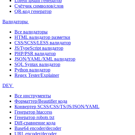
Lorem Ipsum генератор
Счётчик символов/слов
QR-код генератор
Валидаторы
Все валидаторы
HTML валидатор разметки
CSS/SCSS/LESS валидатор
JS/TypeScript валидатор
PHP/PSR валидатор
JSON/YAML/XML валидатор
SQL Syntax валидатор
Python валидатор
Regex Tester/Explainer
DEV
Все инструменты
Форматтер/Beautifier кода
Конвертер SCSS/CSS/TS/JS/JSON/YAML
Генератор htaccess
Генератор robots txt
Diff-сравнение кода
Base64 encoder/decoder
URL encoder/decoder