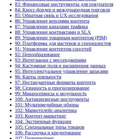
83: Финансовые инструменты для покупателя
84: Кросс-бордер и международная торговля
85: Обратная связь и UX-исследования
86: Управление версиями контента
87: Управление каналами трафика
88: Управление контрактами и SLA
89: Управление товарным контентом (PIM)
90: Платформы для мастеров и специалистов
91: Управление контентом соцсетей
92: Ценообразование
93: Интеграции с мессенджерами
94: Кастомные поля и расширения данных
95: Интеллектуальное управление запасами
96: Карты лояльности
97: Нестандартные форматы контента
98: Сезонность и прогнозирование
99: Микросервисы и модульность
100: Антикризисные инструменты
101: Мультимедийные обзоры
102: Маркетплейс-аналитика
103: Контент-маркетинг
104: Экстренные функции
105: Специальные типы товаров
106: Рассрочка и кредитование
107: Геомаркетинг