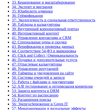
33: Кеширование и масштабирование
34: Экспорт и миграция
35: Юзабилити админки
36: Геймификация
37: Экологичность и социальная ответственность
38: Таблицы и калькуляторы
39: Внутренний корпоративный портал
40: Интерактивный контент
41: Управление контактами и CRM
42: Специальные цены и скидки
43: Верификация и проверка данных
44: Соответствие 54-ФЗ и маркировка
45: Click and Collect / Омниканальность
46: Подарки и дополнительные услуги
47: Отраслевые калькуляторы
48: Управление репутацией
49: Таймеры и уведомления на сайте
50: Системы очередей и записи
51: Работа с файлами и документами
52: A/B тестирование и оптимизация конверсии
53: Защита контента и DRM
54: Контент по расписанию
55: Расширения поиска
56: Энергосбережение и Green IT
57: Микроанимации и визуальные эффекты