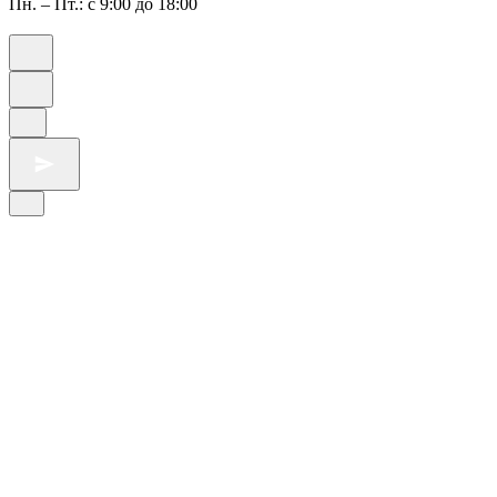
Пн. – Пт.: с 9:00 до 18:00