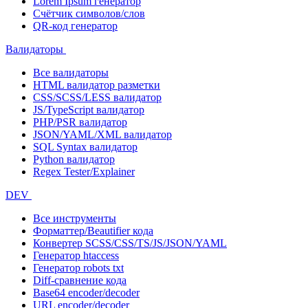
Lorem Ipsum генератор
Счётчик символов/слов
QR-код генератор
Валидаторы
Все валидаторы
HTML валидатор разметки
CSS/SCSS/LESS валидатор
JS/TypeScript валидатор
PHP/PSR валидатор
JSON/YAML/XML валидатор
SQL Syntax валидатор
Python валидатор
Regex Tester/Explainer
DEV
Все инструменты
Форматтер/Beautifier кода
Конвертер SCSS/CSS/TS/JS/JSON/YAML
Генератор htaccess
Генератор robots txt
Diff-сравнение кода
Base64 encoder/decoder
URL encoder/decoder