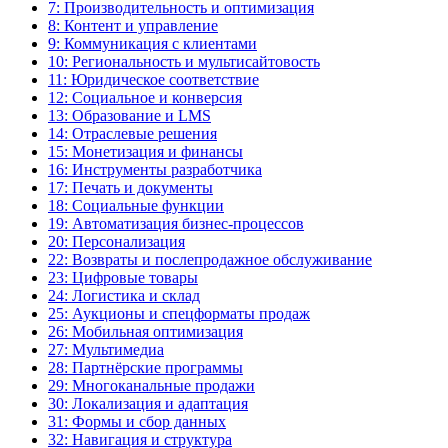
7: Производительность и оптимизация
8: Контент и управление
9: Коммуникация с клиентами
10: Региональность и мультисайтовость
11: Юридическое соответствие
12: Социальное и конверсия
13: Образование и LMS
14: Отраслевые решения
15: Монетизация и финансы
16: Инструменты разработчика
17: Печать и документы
18: Социальные функции
19: Автоматизация бизнес-процессов
20: Персонализация
22: Возвраты и послепродажное обслуживание
23: Цифровые товары
24: Логистика и склад
25: Аукционы и спецформаты продаж
26: Мобильная оптимизация
27: Мультимедиа
28: Партнёрские программы
29: Многоканальные продажи
30: Локализация и адаптация
31: Формы и сбор данных
32: Навигация и структура