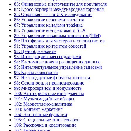
83: Финансовые инструменты для покупателя
84: Кросс-бордер и международная торговля
85: Обратная связь и UX-исследования
86: Управление версиями контента
87: Управление каналами трафика
88: Управление контрактами и SLA
89: Управление товарным контентом (PIM)
90: Платформы для мастеров и специалистов
91: Управление контентом соцсетей
92: Ценообразование
93: Интеграции с мессенджерами
94: Кастомные поля и расширения данных
95: Интеллектуальное управление запасами
96: Карты лояльности
97: Нестандартные форматы контента
98: Сезонность и прогнозирование
99: Микросервисы и модульность
100: Антикризисные инструменты
101: Мультимедийные обзоры
102: Маркетплейс-аналитика
103: Контент-маркетинг
104: Экстренные функции
105: Специальные типы товаров
106: Рассрочка и кредитование
107: Геомаркетинг