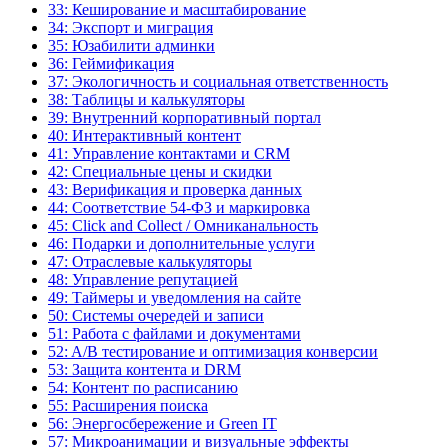
33: Кеширование и масштабирование
34: Экспорт и миграция
35: Юзабилити админки
36: Геймификация
37: Экологичность и социальная ответственность
38: Таблицы и калькуляторы
39: Внутренний корпоративный портал
40: Интерактивный контент
41: Управление контактами и CRM
42: Специальные цены и скидки
43: Верификация и проверка данных
44: Соответствие 54-ФЗ и маркировка
45: Click and Collect / Омниканальность
46: Подарки и дополнительные услуги
47: Отраслевые калькуляторы
48: Управление репутацией
49: Таймеры и уведомления на сайте
50: Системы очередей и записи
51: Работа с файлами и документами
52: A/B тестирование и оптимизация конверсии
53: Защита контента и DRM
54: Контент по расписанию
55: Расширения поиска
56: Энергосбережение и Green IT
57: Микроанимации и визуальные эффекты