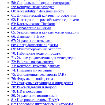
58: Социальный вход и регистрация
59: Конкурентная разведка
60: Accessibility / Инклюзивность
61: Динамический контент по условиям
62: Интеграции с российскими сервисами
63: Кастомизация Checkout
64: Управление акциями
65: Уведомления и каналы коммуникации
66: Данные и Privacy
67: Управление отзывами
68: Специфические виджеты
69: Мультиформатный экспорт
70: Гибридные модели продаж
71: Умные уведомления для менеджеров
72: Работа с возражениями
73: Контроль качества данных
74: Нишевые интеграции
75: Дополненная реальность (AR)
76: Форумы и сообщества
77: Статусные страницы и инциденты
78: Рекомендатели и подбор
79: HR и рекрутинг
80: Управление подписками
81: Цифровые активы (DAM)
82: Голосовые интерфейсы и чат-боты