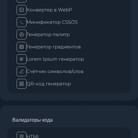
Конвертер в WebP
Минификатор CSS/JS
Генератор палитр
Генератор градиентов
Lorem Ipsum генератор
Счётчик символов/слов
QR-код генератор
Валидаторы кода
HTML