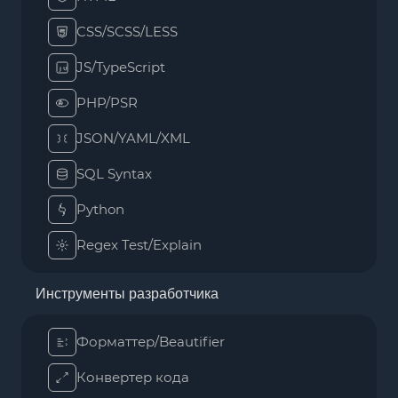
CSS/SCSS/LESS
JS/TypeScript
PHP/PSR
JSON/YAML/XML
SQL Syntax
Python
Regex Test/Explain
Инструменты разработчика
Форматтер/Beautifier
Конвертер кода