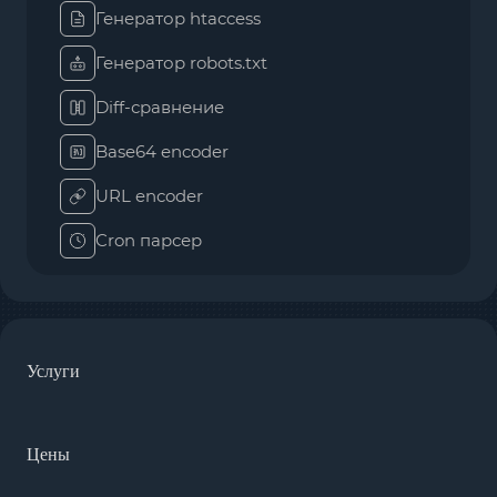
Генератор htaccess
Генератор robots.txt
Diff-сравнение
Base64 encoder
URL encoder
Cron парсер
Услуги
Цены