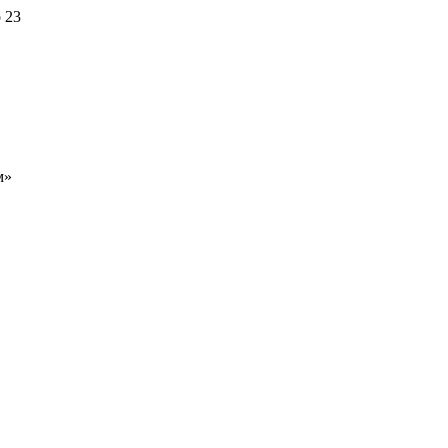
 23
м»