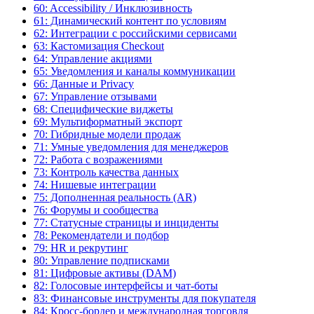
60: Accessibility / Инклюзивность
61: Динамический контент по условиям
62: Интеграции с российскими сервисами
63: Кастомизация Checkout
64: Управление акциями
65: Уведомления и каналы коммуникации
66: Данные и Privacy
67: Управление отзывами
68: Специфические виджеты
69: Мультиформатный экспорт
70: Гибридные модели продаж
71: Умные уведомления для менеджеров
72: Работа с возражениями
73: Контроль качества данных
74: Нишевые интеграции
75: Дополненная реальность (AR)
76: Форумы и сообщества
77: Статусные страницы и инциденты
78: Рекомендатели и подбор
79: HR и рекрутинг
80: Управление подписками
81: Цифровые активы (DAM)
82: Голосовые интерфейсы и чат-боты
83: Финансовые инструменты для покупателя
84: Кросс-бордер и международная торговля