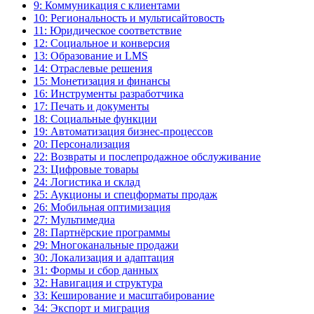
9: Коммуникация с клиентами
10: Региональность и мультисайтовость
11: Юридическое соответствие
12: Социальное и конверсия
13: Образование и LMS
14: Отраслевые решения
15: Монетизация и финансы
16: Инструменты разработчика
17: Печать и документы
18: Социальные функции
19: Автоматизация бизнес-процессов
20: Персонализация
22: Возвраты и послепродажное обслуживание
23: Цифровые товары
24: Логистика и склад
25: Аукционы и спецформаты продаж
26: Мобильная оптимизация
27: Мультимедиа
28: Партнёрские программы
29: Многоканальные продажи
30: Локализация и адаптация
31: Формы и сбор данных
32: Навигация и структура
33: Кеширование и масштабирование
34: Экспорт и миграция