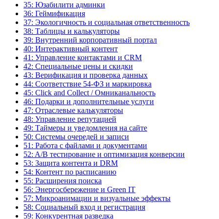
35: Юзабилити админки
36: Геймификация
37: Экологичность и социальная ответственность
38: Таблицы и калькуляторы
39: Внутренний корпоративный портал
40: Интерактивный контент
41: Управление контактами и CRM
42: Специальные цены и скидки
43: Верификация и проверка данных
44: Соответствие 54-ФЗ и маркировка
45: Click and Collect / Омниканальность
46: Подарки и дополнительные услуги
47: Отраслевые калькуляторы
48: Управление репутацией
49: Таймеры и уведомления на сайте
50: Системы очередей и записи
51: Работа с файлами и документами
52: A/B тестирование и оптимизация конверсии
53: Защита контента и DRM
54: Контент по расписанию
55: Расширения поиска
56: Энергосбережение и Green IT
57: Микроанимации и визуальные эффекты
58: Социальный вход и регистрация
59: Конкурентная разведка