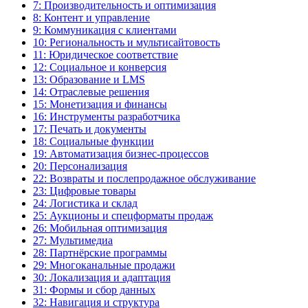
7: Производительность и оптимизация
8: Контент и управление
9: Коммуникация с клиентами
10: Региональность и мультисайтовость
11: Юридическое соответствие
12: Социальное и конверсия
13: Образование и LMS
14: Отраслевые решения
15: Монетизация и финансы
16: Инструменты разработчика
17: Печать и документы
18: Социальные функции
19: Автоматизация бизнес-процессов
20: Персонализация
22: Возвраты и послепродажное обслуживание
23: Цифровые товары
24: Логистика и склад
25: Аукционы и спецформаты продаж
26: Мобильная оптимизация
27: Мультимедиа
28: Партнёрские программы
29: Многоканальные продажи
30: Локализация и адаптация
31: Формы и сбор данных
32: Навигация и структура