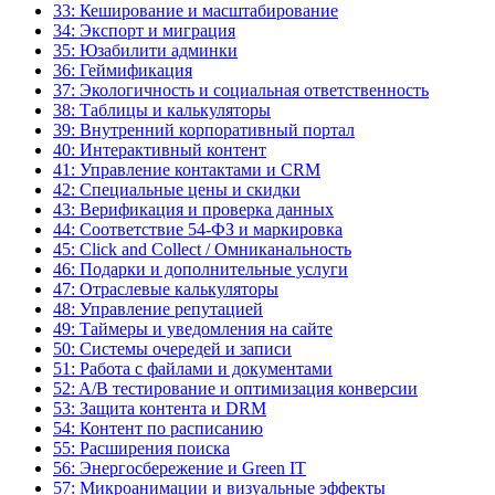
33: Кеширование и масштабирование
34: Экспорт и миграция
35: Юзабилити админки
36: Геймификация
37: Экологичность и социальная ответственность
38: Таблицы и калькуляторы
39: Внутренний корпоративный портал
40: Интерактивный контент
41: Управление контактами и CRM
42: Специальные цены и скидки
43: Верификация и проверка данных
44: Соответствие 54-ФЗ и маркировка
45: Click and Collect / Омниканальность
46: Подарки и дополнительные услуги
47: Отраслевые калькуляторы
48: Управление репутацией
49: Таймеры и уведомления на сайте
50: Системы очередей и записи
51: Работа с файлами и документами
52: A/B тестирование и оптимизация конверсии
53: Защита контента и DRM
54: Контент по расписанию
55: Расширения поиска
56: Энергосбережение и Green IT
57: Микроанимации и визуальные эффекты