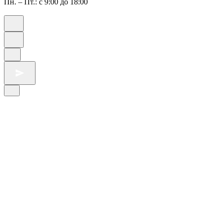
Пн. – Пт.: с 9:00 до 18:00