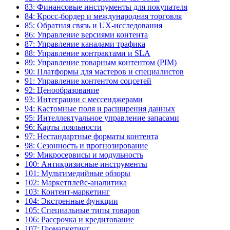
83: Финансовые инструменты для покупателя
84: Кросс-бордер и международная торговля
85: Обратная связь и UX-исследования
86: Управление версиями контента
87: Управление каналами трафика
88: Управление контрактами и SLA
89: Управление товарным контентом (PIM)
90: Платформы для мастеров и специалистов
91: Управление контентом соцсетей
92: Ценообразование
93: Интеграции с мессенджерами
94: Кастомные поля и расширения данных
95: Интеллектуальное управление запасами
96: Карты лояльности
97: Нестандартные форматы контента
98: Сезонность и прогнозирование
99: Микросервисы и модульность
100: Антикризисные инструменты
101: Мультимедийные обзоры
102: Маркетплейс-аналитика
103: Контент-маркетинг
104: Экстренные функции
105: Специальные типы товаров
106: Рассрочка и кредитование
107: Геомаркетинг