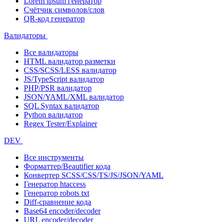
Lorem Ipsum генератор
Счётчик символов/слов
QR-код генератор
Валидаторы
Все валидаторы
HTML валидатор разметки
CSS/SCSS/LESS валидатор
JS/TypeScript валидатор
PHP/PSR валидатор
JSON/YAML/XML валидатор
SQL Syntax валидатор
Python валидатор
Regex Tester/Explainer
DEV
Все инструменты
Форматтер/Beautifier кода
Конвертер SCSS/CSS/TS/JS/JSON/YAML
Генератор htaccess
Генератор robots txt
Diff-сравнение кода
Base64 encoder/decoder
URL encoder/decoder