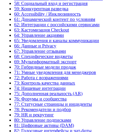
58: Социальный вход и регистрация
59: Конкурентная разведка
60: Accessibility / Инклюзивность
61: Динамический контент по условиям
62: Интеграции с российскими сервисами
63: Кастомизация Checkout
64: Управление акциями
65: Уведомления и каналы коммуникации
66: Данные и Privacy
67: Управление отзывами
68: Специфические виджеты
69: Мультиформатный экспорт
70: Гибридные модели продаж
71: Умные уведомления для менеджеров
72: Работа с возражениями
73: Контроль качества данных
74: Нишевые интеграции
75: Дополненная реальность (AR)
76: Форумы и сообщества
77: Статусные страницы и инциденты
78: Рекомендатели и подбор
79: HR и рекрутинг
80: Управление подписками
81: Цифровые активы (DAM)
82: Голосовые интерфейсы и чат-боты