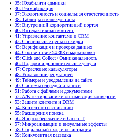
35: Юзабилити админки
36: Геймификация
37: Экологичность и социальная ответственность
38: Таблицы и калькуляторы
39: Внутренний корпоративный портал
40: Интерактивный контент
41: Управление контактами и CRM
42: Специальные цены и скидки
43: Верификация и проверка данных
44: Соответствие 54-ФЗ и маркировка
45: Click and Collect / Омниканальность
46: Подарки и дополнительные услуги
47: Отраслевые калькуляторы
48: Управление репутацией
49: Таймеры и уведомления на сайте
50: Системы очередей и записи
51: Работа с файлами и документами
52: A/B тестирование и оптимизация конверсии
53: Защита контента и DRM
54: Контент по расписанию
55: Расширения поиска
56: Энергосбережение и Green IT
57: Микроанимации и визуальные эффекты
58: Социальный вход и регистрация
59: Конкурентная разведка