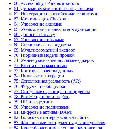
60: Accessibility / Инклюзивность
61: Динамический контент по условиям
62: Интеграции с российскими сервисами
63: Кастомизация Checkout
64: Управление акциями
65: Уведомления и каналы коммуникации
66: Данные и Privacy
67: Управление отзывами
68: Специфические виджеты
69: Мультиформатный экспорт
70: Гибридные модели продаж
71: Умные уведомления для менеджеров
72: Работа с возражениями
73: Контроль качества данных
74: Нишевые интеграции
75: Дополненная реальность (AR)
76: Форумы и сообщества
77: Статусные страницы и инциденты
78: Рекомендатели и подбор
79: HR и рекрутинг
80: Управление подписками
81: Цифровые активы (DAM)
82: Голосовые интерфейсы и чат-боты
83: Финансовые инструменты для покупателя
84: Кросс-бордер и международная торговля