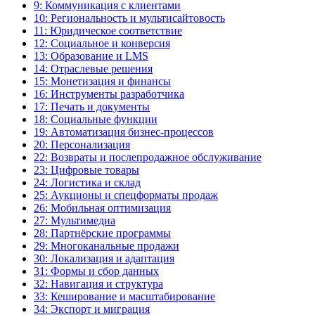
9: Коммуникация с клиентами
10: Региональность и мультисайтовость
11: Юридическое соответствие
12: Социальное и конверсия
13: Образование и LMS
14: Отраслевые решения
15: Монетизация и финансы
16: Инструменты разработчика
17: Печать и документы
18: Социальные функции
19: Автоматизация бизнес-процессов
20: Персонализация
22: Возвраты и послепродажное обслуживание
23: Цифровые товары
24: Логистика и склад
25: Аукционы и спецформаты продаж
26: Мобильная оптимизация
27: Мультимедиа
28: Партнёрские программы
29: Многоканальные продажи
30: Локализация и адаптация
31: Формы и сбор данных
32: Навигация и структура
33: Кеширование и масштабирование
34: Экспорт и миграция