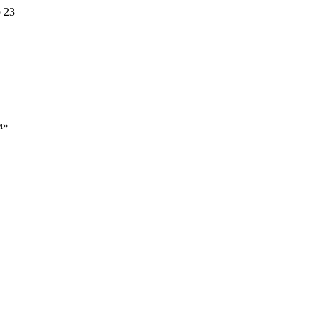
 23
м»