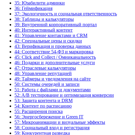
35: Юзабилити админки
36: Геймификация
37: Экологичность и социальная ответственность
38: Таблицы и калькуляторы
39: Внутренний корпоративный портал
40: Интерактивный контент
41: Управление контактами и CRM
42: Специальные цены и скидки
43: Верификация и проверка данных
44: Соответствие 54-ФЗ и маркировка
45: Click and Collect / Омниканальность
46: Подарки и дополнительные услуги
47: Отраслевые калькуляторы
48: Управление репутацией
49: Таймеры и уведомления на сайте
50: Системы очередей и записи
51: Работа с файлами и документами
52: A/B тестирование и оптимизация конверсии
53: Защита контента и DRM
54: Контент по расписанию
55: Расширения поиска
56: Энергосбережение и Green IT
57: Микроанимации и визуальные эффекты
58: Социальный вход и регистрация
59: Конкурентная разведка