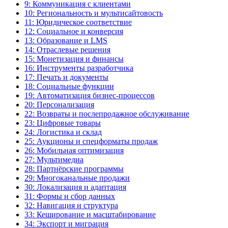
9: Коммуникация с клиентами
10: Региональность и мультисайтовость
11: Юридическое соответствие
12: Социальное и конверсия
13: Образование и LMS
14: Отраслевые решения
15: Монетизация и финансы
16: Инструменты разработчика
17: Печать и документы
18: Социальные функции
19: Автоматизация бизнес-процессов
20: Персонализация
22: Возвраты и послепродажное обслуживание
23: Цифровые товары
24: Логистика и склад
25: Аукционы и спецформаты продаж
26: Мобильная оптимизация
27: Мультимедиа
28: Партнёрские программы
29: Многоканальные продажи
30: Локализация и адаптация
31: Формы и сбор данных
32: Навигация и структура
33: Кеширование и масштабирование
34: Экспорт и миграция