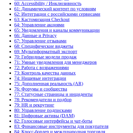
60: Accessibility / Инклюзивность
61: Динамический контент по условиям
62: Интеграции с российскими сервисами
63: Кастомизация Checkout
64: Управление акциями
65: Уведомления и каналы коммуникации
66: Данные и Privacy
67: Управление отзывами
68: Специфические виджеты
69: Мультиформатный экспорт
70: Гибридные модели продаж
71: Умные уведомления для менеджеров
72: Работа с возражениями
73: Контроль качества данных
74: Нишевые интеграции
75: Дополненная реальность (AR)
76: Форумы и сообщества
77: Статусные страницы и инциденты
78: Рекомендатели и подбор
79: HR и рекрутинг
80: Управление подписками
81: Цифровые активы (DAM)
82: Голосовые интерфейсы и чат-боты
83: Финансовые инструменты для покупателя
84: Кросс-бордер и международная торговля