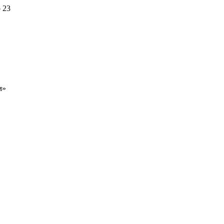
 23
м»