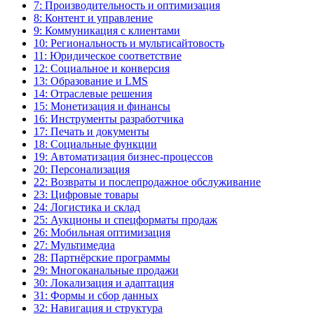
7: Производительность и оптимизация
8: Контент и управление
9: Коммуникация с клиентами
10: Региональность и мультисайтовость
11: Юридическое соответствие
12: Социальное и конверсия
13: Образование и LMS
14: Отраслевые решения
15: Монетизация и финансы
16: Инструменты разработчика
17: Печать и документы
18: Социальные функции
19: Автоматизация бизнес-процессов
20: Персонализация
22: Возвраты и послепродажное обслуживание
23: Цифровые товары
24: Логистика и склад
25: Аукционы и спецформаты продаж
26: Мобильная оптимизация
27: Мультимедиа
28: Партнёрские программы
29: Многоканальные продажи
30: Локализация и адаптация
31: Формы и сбор данных
32: Навигация и структура