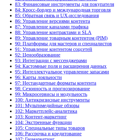
83: Финансовые инструменты для покупателя
84: Кросс-бордер и международная торговля
85: Обратная связь и UX-исследования
86: Управление версиями контента
87: Управление каналами трафика
88: Управление контрактами и SLA
89: Управление товарным контентом (PIM)
90: Платформы для мастеров и специалистов
91: Управление контентом соцсетей
92: Ценообразование
93: Интеграции с мессенджерами
94: Кастомные поля и расширения данных
95: Интеллектуальное управление запасами
96: Карты лояльности
97: Нестандартные форматы контента
98: Сезонность и прогнозирование
99: Микросервисы и модульность
100: Антикризисные инструменты
101: Мультимедийные обзоры
102: Маркетплейс-аналитика
103: Контент-маркетинг
104: Экстренные функции
105: Специальные типы товаров
106: Рассрочка и кредитование
107: Геомаркетинг