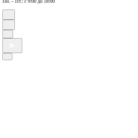
Пн. – Пт.: с 9:00 до 18:00