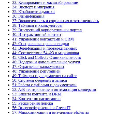
33: Кеширование и масштабирование
34: Экспорт и миграция
35: Юзабилити админки
36: Геймификация
37: Экологичность и социальная ответственность
38: Таблицы и калькуляторы
39: Внутренний корпоративный портал
40: Интерактивный контент
41: Управление контактами и CRM
42: Специальные цены и скидки
43: Верификация и проверка данных
44: Соответствие 54-ФЗ и маркировка
45: Click and Collect / Омниканальность
46: Подарки и дополнительные услуги
47: Отраслевые калькуляторы
48: Управление репутацией
49: Таймеры и уведомления на сайте
50: Системы очередей и записи
51: Работа с файлами и документами
52: A/B тестирование и оптимизация конверсии
53: Защита контента и DRM
54: Контент по расписанию
55: Расширения поиска
56: Энергосбережение и Green IT
57: Микроанимации и визуальные эффекты