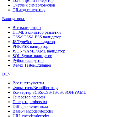
Lorem Ipsum генератор
Счётчик символов/слов
QR-код генератор
Валидаторы
Все валидаторы
HTML валидатор разметки
CSS/SCSS/LESS валидатор
JS/TypeScript валидатор
PHP/PSR валидатор
JSON/YAML/XML валидатор
SQL Syntax валидатор
Python валидатор
Regex Tester/Explainer
DEV
Все инструменты
Форматтер/Beautifier кода
Конвертер SCSS/CSS/TS/JS/JSON/YAML
Генератор htaccess
Генератор robots txt
Diff-сравнение кода
Base64 encoder/decoder
URL encoder/decoder