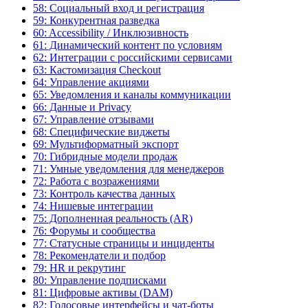
58: Социальный вход и регистрация
59: Конкурентная разведка
60: Accessibility / Инклюзивность
61: Динамический контент по условиям
62: Интеграции с российскими сервисами
63: Кастомизация Checkout
64: Управление акциями
65: Уведомления и каналы коммуникации
66: Данные и Privacy
67: Управление отзывами
68: Специфические виджеты
69: Мультиформатный экспорт
70: Гибридные модели продаж
71: Умные уведомления для менеджеров
72: Работа с возражениями
73: Контроль качества данных
74: Нишевые интеграции
75: Дополненная реальность (AR)
76: Форумы и сообщества
77: Статусные страницы и инциденты
78: Рекомендатели и подбор
79: HR и рекрутинг
80: Управление подписками
81: Цифровые активы (DAM)
82: Голосовые интерфейсы и чат-боты