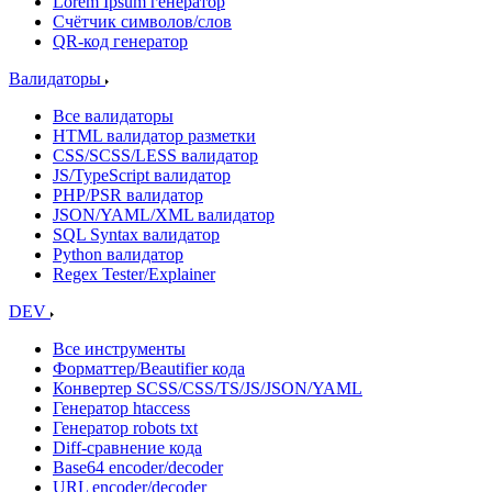
Lorem Ipsum генератор
Счётчик символов/слов
QR-код генератор
Валидаторы
Все валидаторы
HTML валидатор разметки
CSS/SCSS/LESS валидатор
JS/TypeScript валидатор
PHP/PSR валидатор
JSON/YAML/XML валидатор
SQL Syntax валидатор
Python валидатор
Regex Tester/Explainer
DEV
Все инструменты
Форматтер/Beautifier кода
Конвертер SCSS/CSS/TS/JS/JSON/YAML
Генератор htaccess
Генератор robots txt
Diff-сравнение кода
Base64 encoder/decoder
URL encoder/decoder