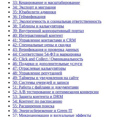
33: Кеширование и масштабирование
34: Экспорт и миграция
35: Юзабилити админки
36: Геймификация
37: Экологичность и социальная ответственность
38: Таблицы и калькуляторы
39: Внутренний корпоративный портал
40: Интерактивный контент
41: Управление контактами и CRM
42: Специальные цены и скидки
43: Верификация и проверка данных
44: Соответствие 54-ФЗ и маркировка
45: Click and Collect / Омниканальность
46: Подарки и дополнительные услуги
47: Отраслевые калькуляторы
48: Управление репутацией
49: Таймеры и уведомления на сайте
50: Системы очередей и записи
51: Работа с файлами и документами
52: A/B тестирование и оптимизация конверсии
53: Защита контента и DRM
54: Контент по расписанию
55: Расширения поиска
56: Энергосбережение и Green IT
57: Микроанимации и визуальные эффекты