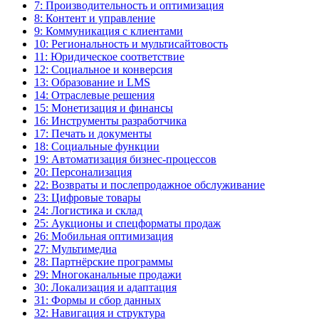
7: Производительность и оптимизация
8: Контент и управление
9: Коммуникация с клиентами
10: Региональность и мультисайтовость
11: Юридическое соответствие
12: Социальное и конверсия
13: Образование и LMS
14: Отраслевые решения
15: Монетизация и финансы
16: Инструменты разработчика
17: Печать и документы
18: Социальные функции
19: Автоматизация бизнес-процессов
20: Персонализация
22: Возвраты и послепродажное обслуживание
23: Цифровые товары
24: Логистика и склад
25: Аукционы и спецформаты продаж
26: Мобильная оптимизация
27: Мультимедиа
28: Партнёрские программы
29: Многоканальные продажи
30: Локализация и адаптация
31: Формы и сбор данных
32: Навигация и структура