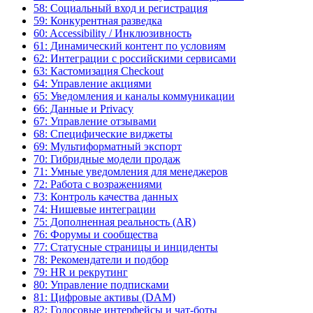
58: Социальный вход и регистрация
59: Конкурентная разведка
60: Accessibility / Инклюзивность
61: Динамический контент по условиям
62: Интеграции с российскими сервисами
63: Кастомизация Checkout
64: Управление акциями
65: Уведомления и каналы коммуникации
66: Данные и Privacy
67: Управление отзывами
68: Специфические виджеты
69: Мультиформатный экспорт
70: Гибридные модели продаж
71: Умные уведомления для менеджеров
72: Работа с возражениями
73: Контроль качества данных
74: Нишевые интеграции
75: Дополненная реальность (AR)
76: Форумы и сообщества
77: Статусные страницы и инциденты
78: Рекомендатели и подбор
79: HR и рекрутинг
80: Управление подписками
81: Цифровые активы (DAM)
82: Голосовые интерфейсы и чат-боты