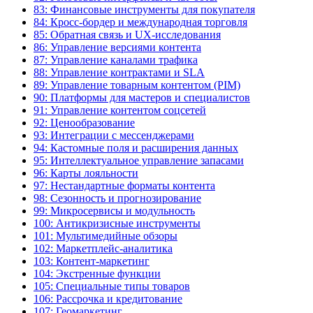
83: Финансовые инструменты для покупателя
84: Кросс-бордер и международная торговля
85: Обратная связь и UX-исследования
86: Управление версиями контента
87: Управление каналами трафика
88: Управление контрактами и SLA
89: Управление товарным контентом (PIM)
90: Платформы для мастеров и специалистов
91: Управление контентом соцсетей
92: Ценообразование
93: Интеграции с мессенджерами
94: Кастомные поля и расширения данных
95: Интеллектуальное управление запасами
96: Карты лояльности
97: Нестандартные форматы контента
98: Сезонность и прогнозирование
99: Микросервисы и модульность
100: Антикризисные инструменты
101: Мультимедийные обзоры
102: Маркетплейс-аналитика
103: Контент-маркетинг
104: Экстренные функции
105: Специальные типы товаров
106: Рассрочка и кредитование
107: Геомаркетинг