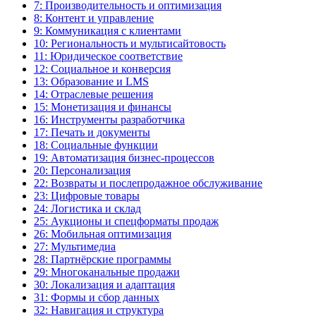
7: Производительность и оптимизация
8: Контент и управление
9: Коммуникация с клиентами
10: Региональность и мультисайтовость
11: Юридическое соответствие
12: Социальное и конверсия
13: Образование и LMS
14: Отраслевые решения
15: Монетизация и финансы
16: Инструменты разработчика
17: Печать и документы
18: Социальные функции
19: Автоматизация бизнес-процессов
20: Персонализация
22: Возвраты и послепродажное обслуживание
23: Цифровые товары
24: Логистика и склад
25: Аукционы и спецформаты продаж
26: Мобильная оптимизация
27: Мультимедиа
28: Партнёрские программы
29: Многоканальные продажи
30: Локализация и адаптация
31: Формы и сбор данных
32: Навигация и структура