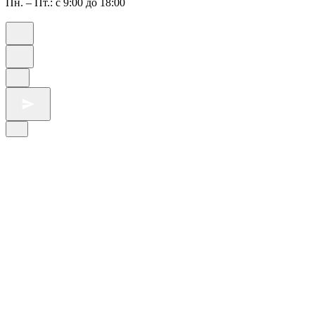
Пн. – Пт.: с 9:00 до 18:00