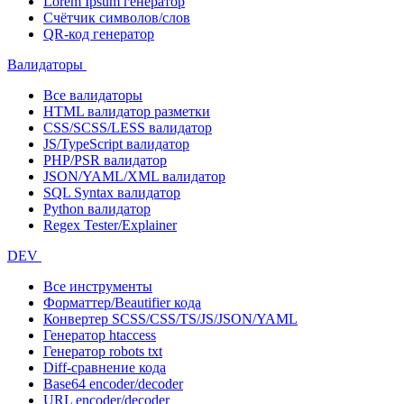
Lorem Ipsum генератор
Счётчик символов/слов
QR-код генератор
Валидаторы
Все валидаторы
HTML валидатор разметки
CSS/SCSS/LESS валидатор
JS/TypeScript валидатор
PHP/PSR валидатор
JSON/YAML/XML валидатор
SQL Syntax валидатор
Python валидатор
Regex Tester/Explainer
DEV
Все инструменты
Форматтер/Beautifier кода
Конвертер SCSS/CSS/TS/JS/JSON/YAML
Генератор htaccess
Генератор robots txt
Diff-сравнение кода
Base64 encoder/decoder
URL encoder/decoder