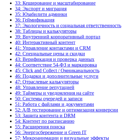
33: Кеширование и масштабирование
34: Экспорт и миграция
35: Юзабилити админки
36: Геймификация
37: Экологичность и социальная ответственность
38: Таблицы и калькуляторы
39: Внутренний корпоративный портал
40: Интерактивный контент
41: Управление контактами и CRM
42: Специальные цены и скидки
43: Верификация и проверка данных
44: Соответствие 54-ФЗ и маркировка
45: Click and Collect / Омниканальность
46: Подарки и дополнительные услуги
47: Отраслевые калькуляторы
48: Управление репутацией
49: Таймеры и уведомления на сайте
50: Системы очередей и записи
51: Работа с файлами и документами
52: A/B тестирование и оптимизация конверсии
53: Защита контента и DRM
54: Контент по расписанию
55: Расширения поиска
56: Энергосбережение и Green IT
57: Микроанимации и визуальные эффекты