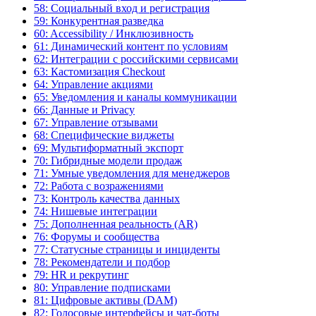
58: Социальный вход и регистрация
59: Конкурентная разведка
60: Accessibility / Инклюзивность
61: Динамический контент по условиям
62: Интеграции с российскими сервисами
63: Кастомизация Checkout
64: Управление акциями
65: Уведомления и каналы коммуникации
66: Данные и Privacy
67: Управление отзывами
68: Специфические виджеты
69: Мультиформатный экспорт
70: Гибридные модели продаж
71: Умные уведомления для менеджеров
72: Работа с возражениями
73: Контроль качества данных
74: Нишевые интеграции
75: Дополненная реальность (AR)
76: Форумы и сообщества
77: Статусные страницы и инциденты
78: Рекомендатели и подбор
79: HR и рекрутинг
80: Управление подписками
81: Цифровые активы (DAM)
82: Голосовые интерфейсы и чат-боты