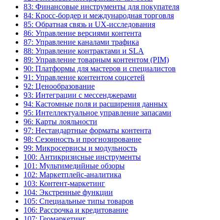
83: Финансовые инструменты для покупателя
84: Кросс-бордер и международная торговля
85: Обратная связь и UX-исследования
86: Управление версиями контента
87: Управление каналами трафика
88: Управление контрактами и SLA
89: Управление товарным контентом (PIM)
90: Платформы для мастеров и специалистов
91: Управление контентом соцсетей
92: Ценообразование
93: Интеграции с мессенджерами
94: Кастомные поля и расширения данных
95: Интеллектуальное управление запасами
96: Карты лояльности
97: Нестандартные форматы контента
98: Сезонность и прогнозирование
99: Микросервисы и модульность
100: Антикризисные инструменты
101: Мультимедийные обзоры
102: Маркетплейс-аналитика
103: Контент-маркетинг
104: Экстренные функции
105: Специальные типы товаров
106: Рассрочка и кредитование
107: Геомаркетинг