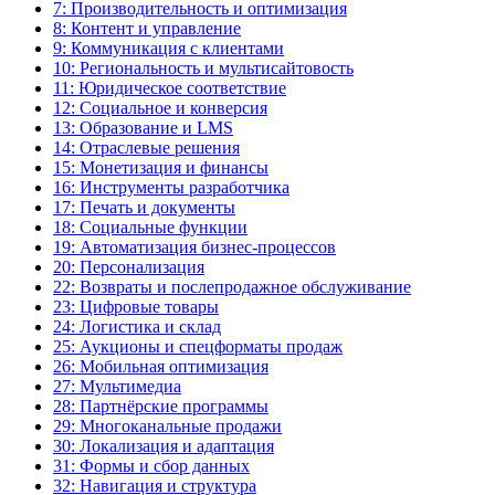
7: Производительность и оптимизация
8: Контент и управление
9: Коммуникация с клиентами
10: Региональность и мультисайтовость
11: Юридическое соответствие
12: Социальное и конверсия
13: Образование и LMS
14: Отраслевые решения
15: Монетизация и финансы
16: Инструменты разработчика
17: Печать и документы
18: Социальные функции
19: Автоматизация бизнес-процессов
20: Персонализация
22: Возвраты и послепродажное обслуживание
23: Цифровые товары
24: Логистика и склад
25: Аукционы и спецформаты продаж
26: Мобильная оптимизация
27: Мультимедиа
28: Партнёрские программы
29: Многоканальные продажи
30: Локализация и адаптация
31: Формы и сбор данных
32: Навигация и структура