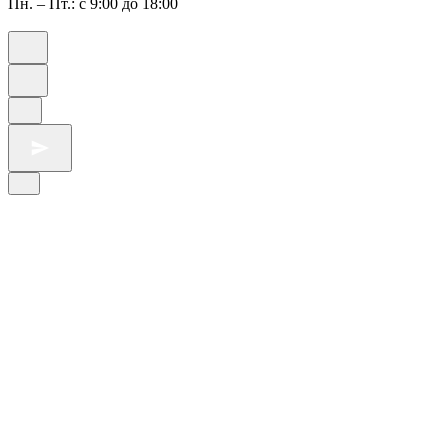
Пн. – Пт.: с 9:00 до 18:00