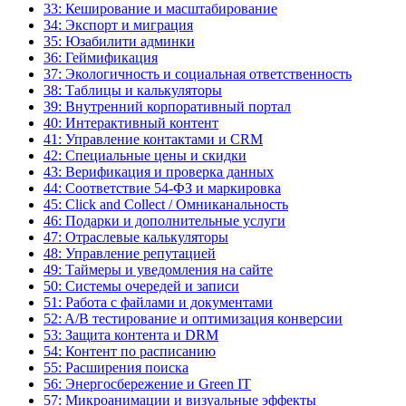
33: Кеширование и масштабирование
34: Экспорт и миграция
35: Юзабилити админки
36: Геймификация
37: Экологичность и социальная ответственность
38: Таблицы и калькуляторы
39: Внутренний корпоративный портал
40: Интерактивный контент
41: Управление контактами и CRM
42: Специальные цены и скидки
43: Верификация и проверка данных
44: Соответствие 54-ФЗ и маркировка
45: Click and Collect / Омниканальность
46: Подарки и дополнительные услуги
47: Отраслевые калькуляторы
48: Управление репутацией
49: Таймеры и уведомления на сайте
50: Системы очередей и записи
51: Работа с файлами и документами
52: A/B тестирование и оптимизация конверсии
53: Защита контента и DRM
54: Контент по расписанию
55: Расширения поиска
56: Энергосбережение и Green IT
57: Микроанимации и визуальные эффекты