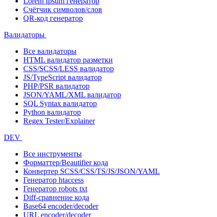
Lorem Ipsum генератор
Счётчик символов/слов
QR-код генератор
Валидаторы
Все валидаторы
HTML валидатор разметки
CSS/SCSS/LESS валидатор
JS/TypeScript валидатор
PHP/PSR валидатор
JSON/YAML/XML валидатор
SQL Syntax валидатор
Python валидатор
Regex Tester/Explainer
DEV
Все инструменты
Форматтер/Beautifier кода
Конвертер SCSS/CSS/TS/JS/JSON/YAML
Генератор htaccess
Генератор robots txt
Diff-сравнение кода
Base64 encoder/decoder
URL encoder/decoder