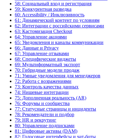
58: Социальный вход и регистрация
59: Конкурентная разведка
60: Accessibility / Инклюзивность
61: Динамический контент по условиям
62: Интеграции с российскими сервисами
63: Кастомизация Checkout
64: Управление акциями
65: Уведомления и каналы коммуникации
66: Данные и Privacy
67: Управление отзывами
68: Специфические виджеты
69: Мультиформатный экспорт
70: Гибридные модели продаж
71: Умные уведомления для менеджеров
72: Работа с возражениями
73: Контроль качества данных
74: Нишевые интеграции
75: Дополненная реальность (AR)
76: Форумы и сообщества
77: Статусные страницы и инциденты
78: Рекомендатели и подбор
79: HR и рекрутинг
80: Управление подписками
81: Цифровые активы (DAM)
82: Голосовые интерфейсы и чат-боты