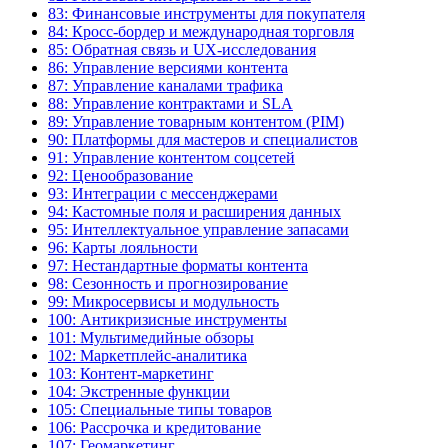
83: Финансовые инструменты для покупателя
84: Кросс-бордер и международная торговля
85: Обратная связь и UX-исследования
86: Управление версиями контента
87: Управление каналами трафика
88: Управление контрактами и SLA
89: Управление товарным контентом (PIM)
90: Платформы для мастеров и специалистов
91: Управление контентом соцсетей
92: Ценообразование
93: Интеграции с мессенджерами
94: Кастомные поля и расширения данных
95: Интеллектуальное управление запасами
96: Карты лояльности
97: Нестандартные форматы контента
98: Сезонность и прогнозирование
99: Микросервисы и модульность
100: Антикризисные инструменты
101: Мультимедийные обзоры
102: Маркетплейс-аналитика
103: Контент-маркетинг
104: Экстренные функции
105: Специальные типы товаров
106: Рассрочка и кредитование
107: Геомаркетинг