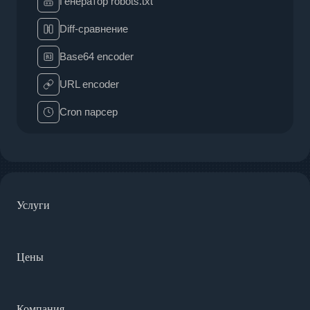
Генератор robots.txt
Diff-сравнение
Base64 encoder
URL encoder
Cron парсер
Услуги
Цены
Компания