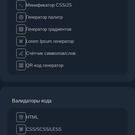
Минификатор CSS/JS
Генератор палитр
Генератор градиентов
Lorem Ipsum генератор
Счётчик символов/слов
QR-код генератор
Валидаторы кода
HTML
CSS/SCSS/LESS