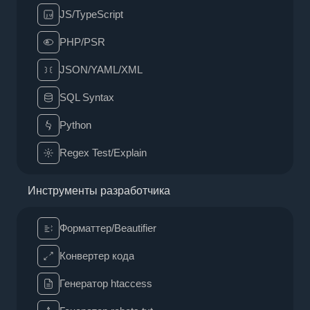
JS/TypeScript
PHP/PSR
JSON/YAML/XML
SQL Syntax
Python
Regex Test/Explain
Инструменты разработчика
Форматтер/Beautifier
Конвертер кода
Генератор htaccess