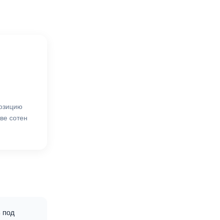
озицию
ве сотен
 под