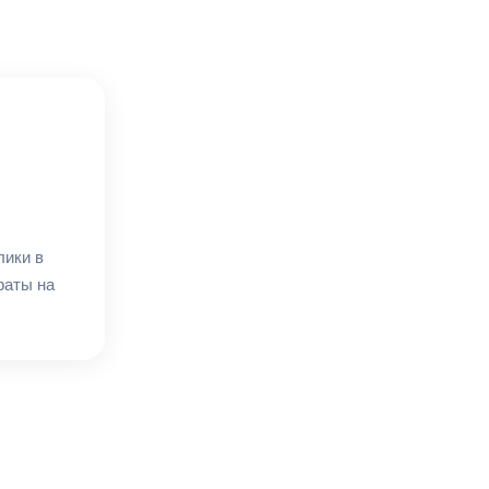
лики в
раты на