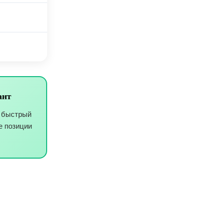
ант
т быстрый
е позиции