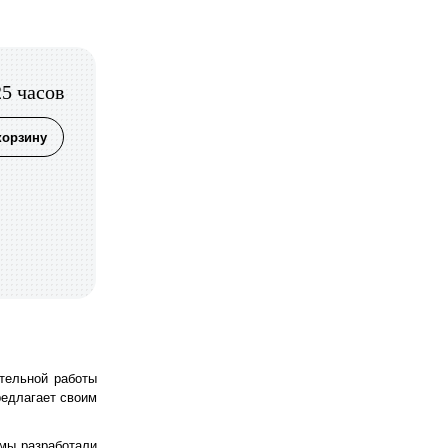
25 часов
корзину
ательной работы
редлагает своим
мы разработали