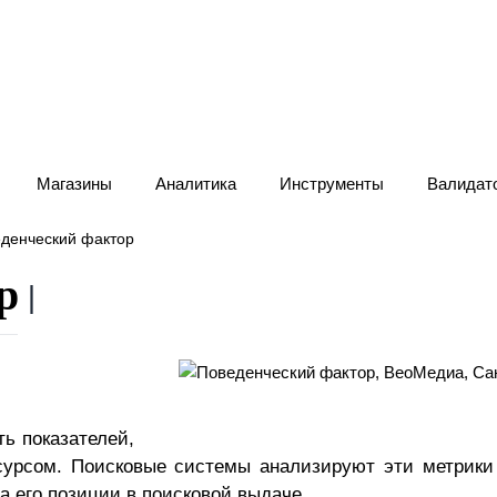
Магазины
Аналитика
Инструменты
Валидат
денческий фактор
Новости
КП И Договор
р
ь показателей,
сурсом. Поисковые системы анализируют эти метрики
а его позиции в поисковой выдаче.