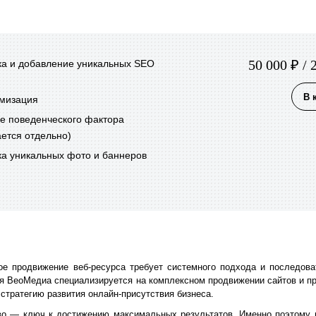
50 000 ₽ / 
ка и добавление уникальных SEO
В 
мизация
е поведенческого фактора
ется отдельно)
ка уникальных фото и баннеров
ное продвижение веб-ресурса требует системного подхода и последов
я ВеоМедиа специализируется на комплексном продвижении сайтов и п
 стратегию развития онлайн-присутствия бизнеса.
во — ключ к достижению максимальных результатов. Именно поэтому 