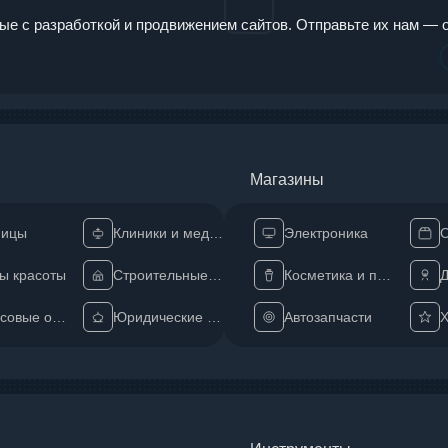
ные с разработкой и продвижением сайтов. Отправьте их нам — 
Магазины
ницы
Клиники и медцентры
Электроника
О
ы красоты
Строительные компании
Косметика и парфюм
Д
Финансовые организации
Юридические компании
Автозапчасти