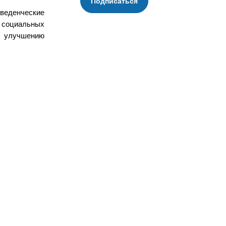
Подписаться
еденческие
 социальных
т улучшению