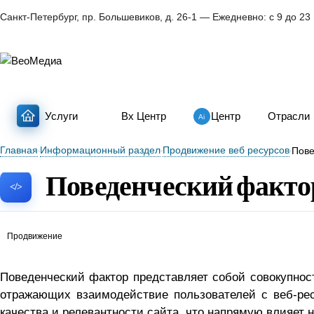
Санкт-Петербург, пр. Большевиков, д. 26-1 — Ежедневно: с 9 до 23
Услуги
Bx Центр
Центр
Отрасли
Главная
Информационный раздел
Продвижение веб ресурсов
Пове
Проекты
Инфо
Компания
Информация
Поведенческий факто
Продвижение
Поведенческий фактор представляет собой совокупност
отражающих взаимодействие пользователей с веб-ре
качества и релевантности сайта, что напрямую влияет н