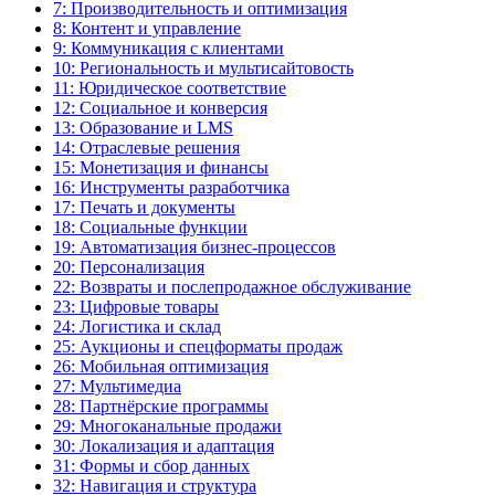
7: Производительность и оптимизация
8: Контент и управление
9: Коммуникация с клиентами
10: Региональность и мультисайтовость
11: Юридическое соответствие
12: Социальное и конверсия
13: Образование и LMS
14: Отраслевые решения
15: Монетизация и финансы
16: Инструменты разработчика
17: Печать и документы
18: Социальные функции
19: Автоматизация бизнес-процессов
20: Персонализация
22: Возвраты и послепродажное обслуживание
23: Цифровые товары
24: Логистика и склад
25: Аукционы и спецформаты продаж
26: Мобильная оптимизация
27: Мультимедиа
28: Партнёрские программы
29: Многоканальные продажи
30: Локализация и адаптация
31: Формы и сбор данных
32: Навигация и структура