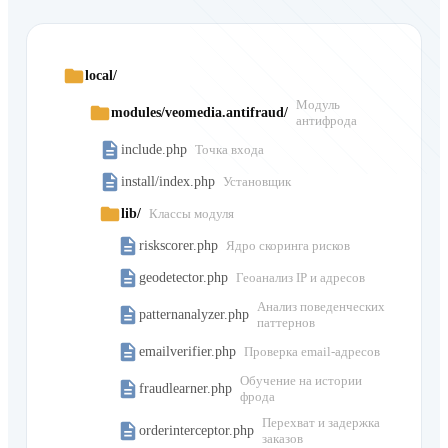
local/
Модуль
modules/veomedia.antifraud/
антифрода
include.php
Точка входа
install/index.php
Установщик
lib/
Классы модуля
riskscorer.php
Ядро скоринга рисков
geodetector.php
Геоанализ IP и адресов
Анализ поведенческих
patternanalyzer.php
паттернов
emailverifier.php
Проверка email-адресов
Обучение на истории
fraudlearner.php
фрода
Перехват и задержка
orderinterceptor.php
заказов