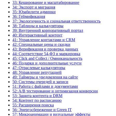
33: Кеширование и масштабирование
34: Экспорт и миграция
35: Юзабилити админки
36: Геймификация
37: Экологичность и социальная ответственность
38: Таблицы и калькуляторы
39: Внутренний корпоративный портал
40: Интерактивный контент
41: Управление контактами и CRM
42: Специальные цены и скидки
43: Верификация и проверка данных
44: Соответствие 54-ФЗ и маркировка
45: Click and Collect / Омниканальность
46: Подарки и дополнительные услуги
47: Отраслевые калькуляторы
48: Управление репутацией
49: Таймеры и уведомления на сайте
50: Системы очередей и записи
51: Работа с файлами и документами
52: A/B тестирование и оптимизация конверсии
53: Защита контента и DRM
54: Контент по расписанию
55: Расширения поиска
56: Энергосбережение и Green IT
57: Микроанимации и визуальные эффекты