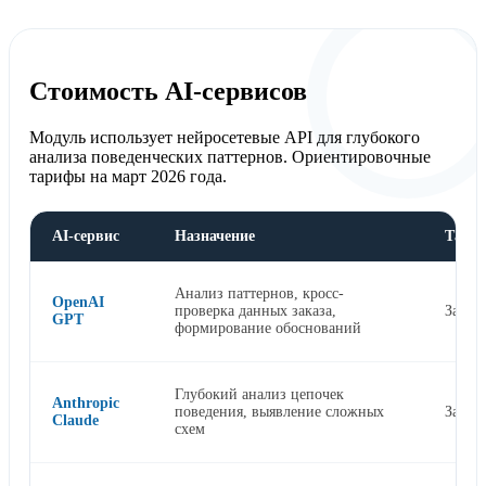
Стоимость AI-сервисов
Модуль использует нейросетевые API для глубокого
анализа поведенческих паттернов. Ориентировочные
тарифы на март 2026 года.
AI-сервис
Назначение
Тари
Анализ паттернов, кросс-
OpenAI
проверка данных заказа,
За то
GPT
формирование обоснований
Глубокий анализ цепочек
Anthropic
поведения, выявление сложных
За то
Claude
схем