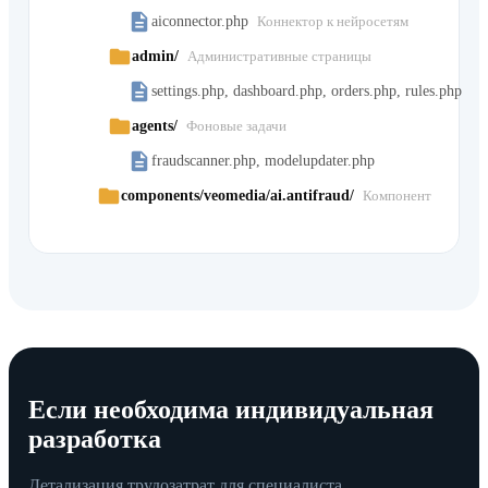
aiconnector.php
Коннектор к нейросетям
admin/
Административные страницы
settings.php, dashboard.php, orders.php, rules.php
agents/
Фоновые задачи
fraudscanner.php, modelupdater.php
components/veomedia/ai.antifraud/
Компонент
Если необходима индивидуальная
разработка
Детализация трудозатрат для специалиста