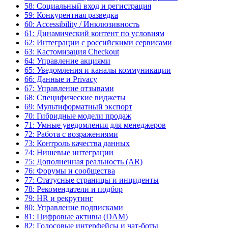
58: Социальный вход и регистрация
59: Конкурентная разведка
60: Accessibility / Инклюзивность
61: Динамический контент по условиям
62: Интеграции с российскими сервисами
63: Кастомизация Checkout
64: Управление акциями
65: Уведомления и каналы коммуникации
66: Данные и Privacy
67: Управление отзывами
68: Специфические виджеты
69: Мультиформатный экспорт
70: Гибридные модели продаж
71: Умные уведомления для менеджеров
72: Работа с возражениями
73: Контроль качества данных
74: Нишевые интеграции
75: Дополненная реальность (AR)
76: Форумы и сообщества
77: Статусные страницы и инциденты
78: Рекомендатели и подбор
79: HR и рекрутинг
80: Управление подписками
81: Цифровые активы (DAM)
82: Голосовые интерфейсы и чат-боты