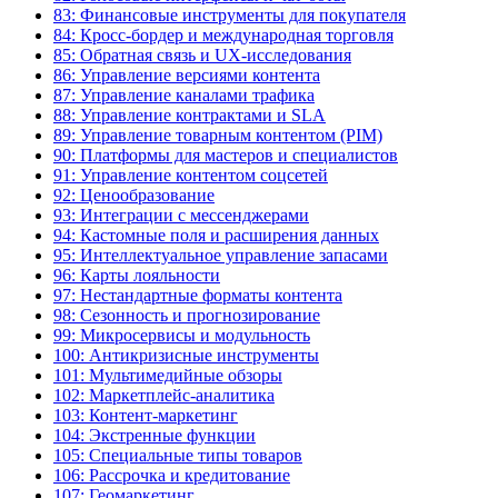
83: Финансовые инструменты для покупателя
84: Кросс-бордер и международная торговля
85: Обратная связь и UX-исследования
86: Управление версиями контента
87: Управление каналами трафика
88: Управление контрактами и SLA
89: Управление товарным контентом (PIM)
90: Платформы для мастеров и специалистов
91: Управление контентом соцсетей
92: Ценообразование
93: Интеграции с мессенджерами
94: Кастомные поля и расширения данных
95: Интеллектуальное управление запасами
96: Карты лояльности
97: Нестандартные форматы контента
98: Сезонность и прогнозирование
99: Микросервисы и модульность
100: Антикризисные инструменты
101: Мультимедийные обзоры
102: Маркетплейс-аналитика
103: Контент-маркетинг
104: Экстренные функции
105: Специальные типы товаров
106: Рассрочка и кредитование
107: Геомаркетинг