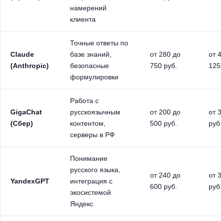
намерений
клиента
Точные ответы по
Claude
базе знаний,
от 280 до
от 
(Anthropic)
безопасные
750 руб.
125
формулировки
Работа с
GigaChat
русскоязычным
от 200 до
от 
(Сбер)
контентом,
500 руб.
руб
серверы в РФ
Понимание
русского языка,
от 240 до
от 
YandexGPT
интеграция с
600 руб.
руб
экосистемой
Яндекс