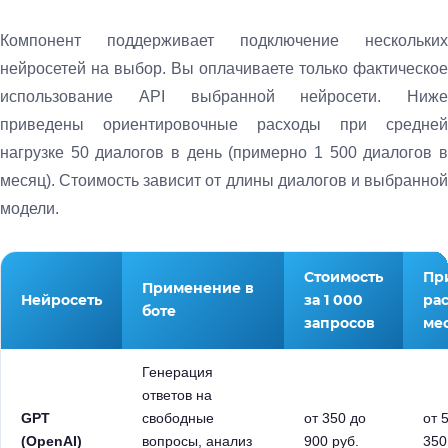
Компонент поддерживает подключение нескольких
нейросетей на выбор. Вы оплачиваете только фактическое
использование API выбранной нейросети. Ниже
приведены ориентировочные расходы при средней
нагрузке 50 диалогов в день (примерно 1 500 диалогов в
месяц). Стоимость зависит от длины диалогов и выбранной
модели.
Стоимость
Пр
Применение в
Нейросеть
за 1 000
рас
боте
запросов
ме
Генерация
ответов на
GPT
свободные
от 350 до
от 
(OpenAI)
вопросы, анализ
900 руб.
350