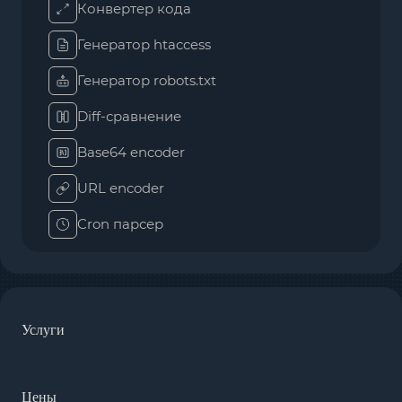
Конвертер кода
Генератор htaccess
Генератор robots.txt
Diff-сравнение
Base64 encoder
URL encoder
Cron парсер
Услуги
Цены