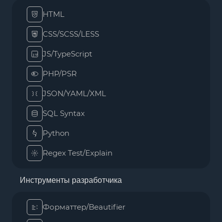
HTML
CSS/SCSS/LESS
JS/TypeScript
PHP/PSR
JSON/YAML/XML
SQL Syntax
Python
Regex Test/Explain
Инструменты разработчика
Форматтер/Beautifier